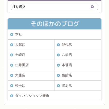
本社
大館店
能代店
土崎店
八橋店
仁井田店
本荘店
大曲店
角館店
横手店
湯沢店
ダイハツショップ鹿角