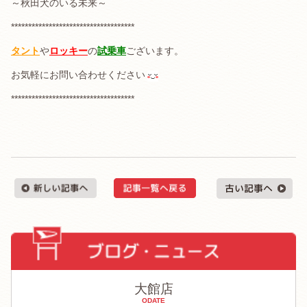
～秋田犬のいる未来～
************************************
タント
や
ロッキー
の
試乗車
ございます。
お気軽にお問い合わせください
************************************
大館店
ODATE