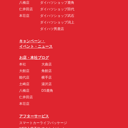
八橋店
ダイハツショップ鹿角
仁井田店
ダイハツショップ田代
本荘店
ダイハツショップ武石
ダイハツショップ潟上
ダイハツ男鹿店
キャンペーン・
イベント・ニュース
お店・本社ブログ
本社
大曲店
大館店
角館店
能代店
横手店
土崎店
湯沢店
八橋店
DS鹿角
仁井田店
本荘店
アフターサービス
スマートカーライフパッケージ