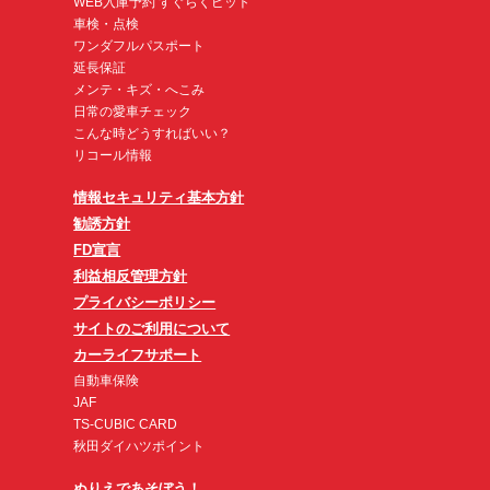
WEB入庫予約 すぐらくピット
車検・点検
ワンダフルパスポート
延長保証
メンテ・キズ・へこみ
日常の愛車チェック
こんな時どうすればいい？
リコール情報
情報セキュリティ基本方針
勧誘方針
FD宣言
利益相反管理方針
プライバシーポリシー
サイトのご利用について
カーライフサポート
自動車保険
JAF
TS-CUBIC CARD
秋田ダイハツポイント
ぬりえであそぼう！