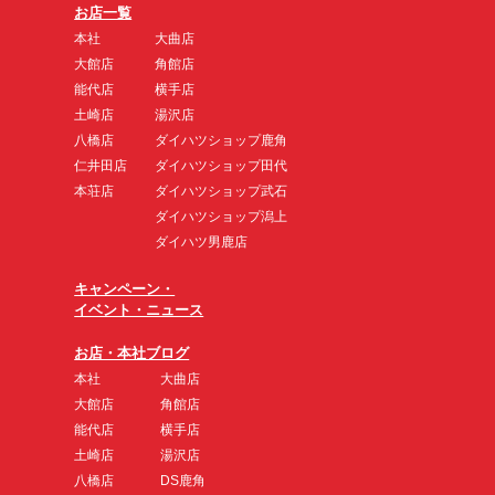
お店一覧
本社
大曲店
大館店
角館店
能代店
横手店
土崎店
湯沢店
八橋店
ダイハツショップ鹿角
仁井田店
ダイハツショップ田代
本荘店
ダイハツショップ武石
ダイハツショップ潟上
ダイハツ男鹿店
キャンペーン・
イベント・ニュース
お店・本社ブログ
本社
大曲店
大館店
角館店
能代店
横手店
土崎店
湯沢店
八橋店
DS鹿角