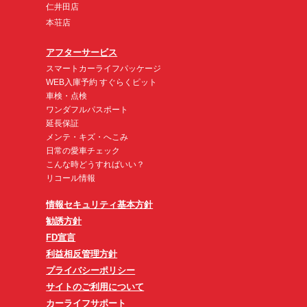
仁井田店
本荘店
アフターサービス
スマートカーライフパッケージ
WEB入庫予約 すぐらくピット
車検・点検
ワンダフルパスポート
延長保証
メンテ・キズ・へこみ
日常の愛車チェック
こんな時どうすればいい？
リコール情報
情報セキュリティ基本方針
勧誘方針
FD宣言
利益相反管理方針
プライバシーポリシー
サイトのご利用について
カーライフサポート