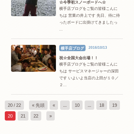
☆今季初スノーボードへ☆
横手店ブログをご覧の皆様こんに
ちは 営業の井上です 先日、待に待
ったボードに出掛けてきましたっ
...
2016/10/13
横手店ブログ
祝☆全国大会出場！！
横手店ブログをご覧の皆様こんに
ちは サービスマネージャーの深田
です いよいよ当店の上田が１０／
２...
20 / 22
« 先頭
«
...
10
...
18
19
20
21
22
»