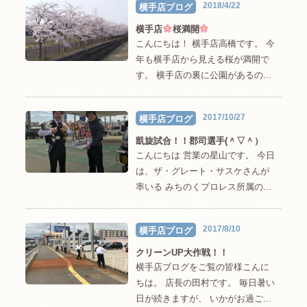
2018/4/22
横手店ブログ
横手店
桜満開
こんにちは！ 横手店高橋です。 今
年も横手店から見える桜が満開で
す。 横手店の裏に公園があるの...
2017/10/27
横手店ブログ
凱旋試合！！郡司選手(＾▽＾）
こんにちは 営業の星山です。 今日
は、ザ・グレート・サスケさんが
率いる みちのくプロレス所属の...
2017/8/10
横手店ブログ
クリーンUP大作戦！！
横手店ブログをご覧の皆様こんに
ちは。 店長の田村です。 毎日暑い
日が続きますが、 いかがお過ご...