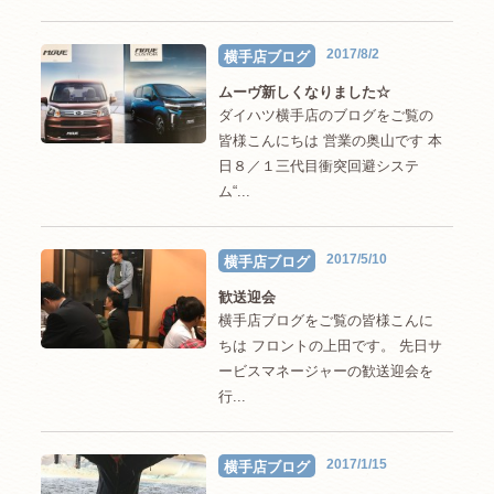
2017/8/2
横手店ブログ
ムーヴ新しくなりました☆
ダイハツ横手店のブログをご覧の
皆様こんにちは 営業の奥山です 本
日８／１三代目衝突回避システ
ム“...
2017/5/10
横手店ブログ
歓送迎会
横手店ブログをご覧の皆様こんに
ちは フロントの上田です。 先日サ
ービスマネージャーの歓送迎会を
行...
2017/1/15
横手店ブログ