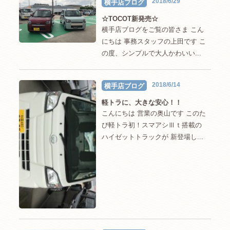
2018/6/29
横手店ブログ
☆TOCOT新発売☆
横手店ブログをご覧の皆さま こん
にちは 事務スタッフの上田です こ
の度、シンプルで大人かわいい...
2018/6/14
横手店ブログ
軽トラに、大きな安心！！
こんにちは 営業の奥山です このた
び軽トラ初！スマアシⅢｔ搭載の
ハイゼットトラックが 新登場し...