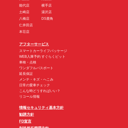
能代店
横手店
土崎店
湯沢店
八橋店
DS鹿角
仁井田店
本荘店
アフターサービス
スマートカーライフパッケージ
WEB入庫予約 すぐらくピット
車検・点検
ワンダフルパスポート
延長保証
メンテ・キズ・へこみ
日常の愛車チェック
こんな時どうすればいい？
リコール情報
情報セキュリティ基本方針
勧誘方針
FD宣言