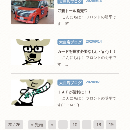
2020/9/16
大曲店ブログ
♡新トール発売♡
こんにちは！ フロントの明平で
す 9/1...
2020/9/14
大曲店ブログ
カードを探す必要なし(; ･`д･´)！！
こんにちは！ フロントの明平で
す ...
2020/9/7
大曲店ブログ
ＪＡＦが便利に！！
こんにちは！ フロントの明平で
す(｀・ω・´) ...
20 / 26
« 先頭
«
...
10
...
18
19