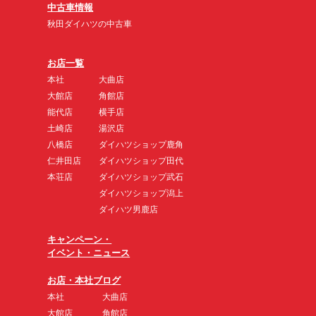
中古車情報
秋田ダイハツの中古車
お店一覧
本社
大曲店
大館店
角館店
能代店
横手店
土崎店
湯沢店
八橋店
ダイハツショップ鹿角
仁井田店
ダイハツショップ田代
本荘店
ダイハツショップ武石
ダイハツショップ潟上
ダイハツ男鹿店
キャンペーン・
イベント・ニュース
お店・本社ブログ
本社
大曲店
大館店
角館店