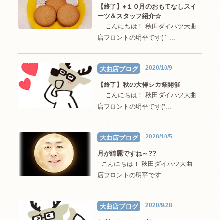
【終了】♦１０月のおもてなしスイ
ーツ＆スタッフ紹介☆
こんにちは！ 秋田ダイハツ大曲
店フロントの明平です(｀...
2020/10/9
大曲店ブログ
【終了】秋の大得シカ祭開催
こんにちは！ 秋田ダイハツ大曲
店フロントの明平です(*...
2020/10/5
大曲店ブログ
月が綺麗ですね～??
こんにちは！ 秋田ダイハツ大曲
店フロントの明平です ...
2020/9/28
大曲店ブログ