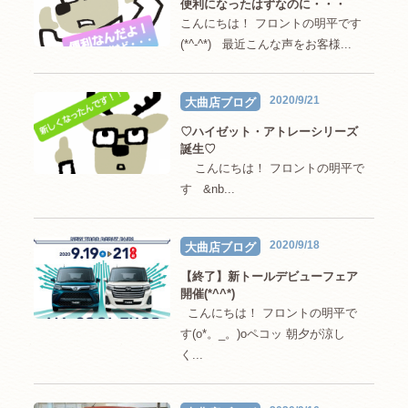
便利になったはずなのに・・・
こんにちは！ フロントの明平です
(*^-^*) 最近こんな声をお客様...
2020/9/21
大曲店ブログ
♡ハイゼット・アトレーシリーズ
誕生♡
こんにちは！ フロントの明平で
す &nb...
2020/9/18
大曲店ブログ
【終了】新トールデビューフェア
開催(*^^*)
こんにちは！ フロントの明平で
す(o*。_。)oペコッ 朝夕が涼し
く...